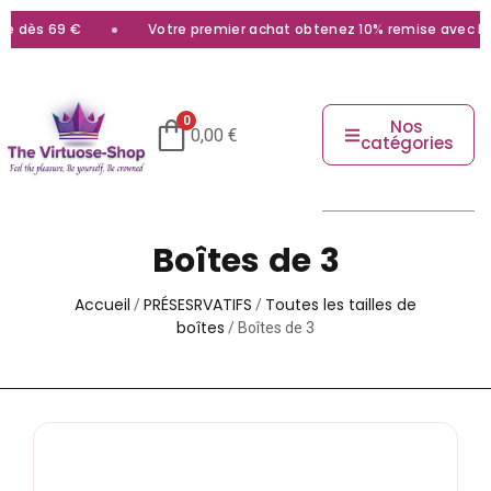
69 €
Votre premier achat obtenez 10% remise avec le code
b
0
Nos
0,00
€
catégories
Boîtes de 3
Accueil
PRÉSESRVATIFS
Toutes les tailles de
/
/
boîtes
/ Boîtes de 3