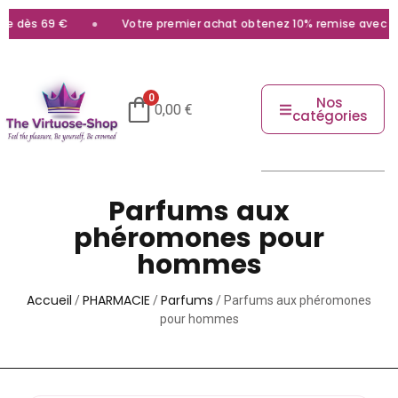
9 €
Votre premier achat obtenez 10% remise avec le code
bi
0
Nos
0,00
€
catégories
Parfums aux
phéromones pour
hommes
Accueil
PHARMACIE
Parfums
/
/
/ Parfums aux phéromones
pour hommes