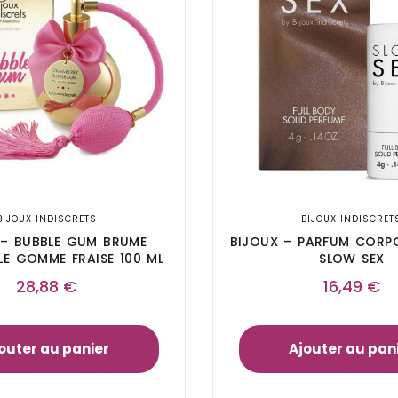
BIJOUX INDISCRETS
BIJOUX INDISCRET
 – BUBBLE GUM BRUME
BIJOUX – PARFUM CORPO
E GOMME FRAISE 100 ML
SLOW SEX
28,88
€
16,49
€
outer au panier
Ajouter au pan