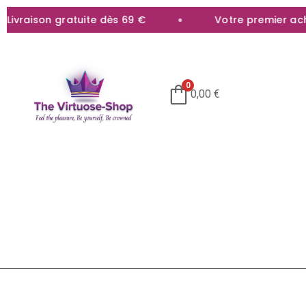
aison gratuite dès 69 €
Votre premier achat o
0
0,00
€