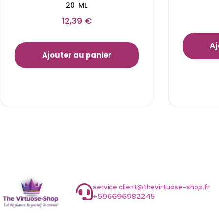
20 ML
12,39
€
Aj
Ajouter au panier
service.client@thevirtuose-shop.fr
+596696982245