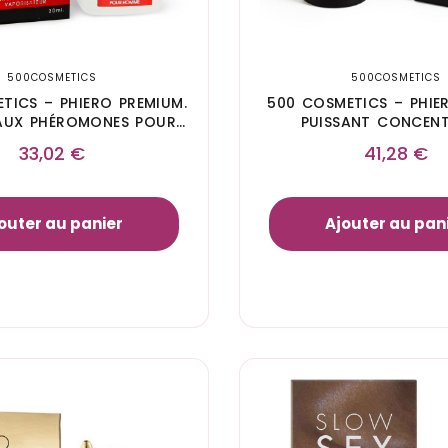
500COSMETICS
500COSMETICS
TICS – PHIERO PREMIUM.
500 COSMETICS – PHIE
AUX PHÉROMONES POUR
PUISSANT CONCENT
HOMME
PHÉROMONES
33,02
€
41,28
€
outer au panier
Ajouter au pan