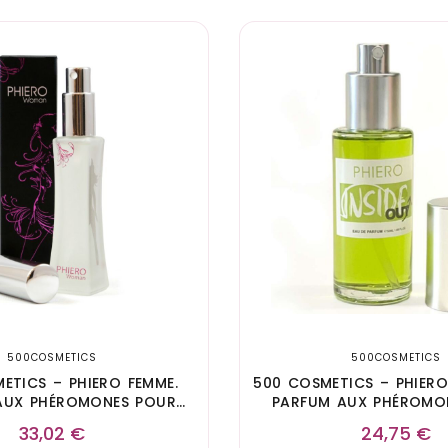
500COSMETICS
500COSMETICS
ETICS – PHIERO FEMME.
500 COSMETICS – PHIERO
AUX PHÉROMONES POUR
PARFUM AUX PHÉROMO
FEMME
HOMME
33,02
€
24,75
€