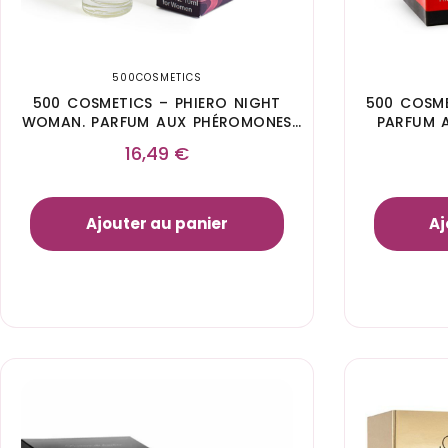
500COSMETICS
500 COSMETICS – PHIERO NIGHT
500 COSME
WOMAN. PARFUM AUX PHÉROMONES
PARFUM 
EN FORMAT ROLL-ON POUR FEMME
16,49
€
Ajouter au panier
Aj