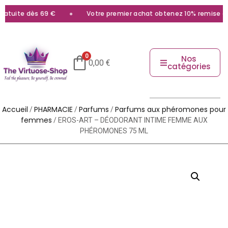
atuite dès 69 €
Votre premier achat obtenez 10% remise avec
0
Nos
0,00
€
catégories
Accueil
PHARMACIE
Parfums
Parfums aux phéromones pour
/
/
/
femmes
/ EROS-ART – DÉODORANT INTIME FEMME AUX
PHÉROMONES 75 ML