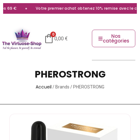
Votre premier achat obtenez 10% remise avec le code
bien
0
Nos
0,00
€
catégories
PHEROSTRONG
Accueil
/ Brands / PHEROSTRONG