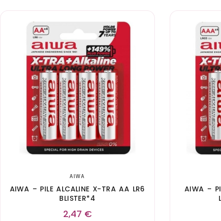
AIWA
AIWA – PILE ALCALINE X-TRA AA LR6
AIWA – P
BLISTER*4
2,47
€