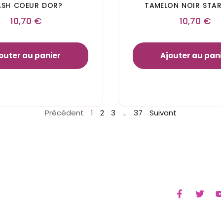
ASH COEUR DOR?
TAMELON NOIR STAR
10,70
€
10,70
€
outer au panier
Ajouter au pan
Précédent
1
2
3
…
37
Suivant