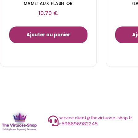
MAMETAUX FLASH OR
FL
10,70
€
Ajouter au panier
Aj
service.client@thevirtuose-shop.fr
+596696982245