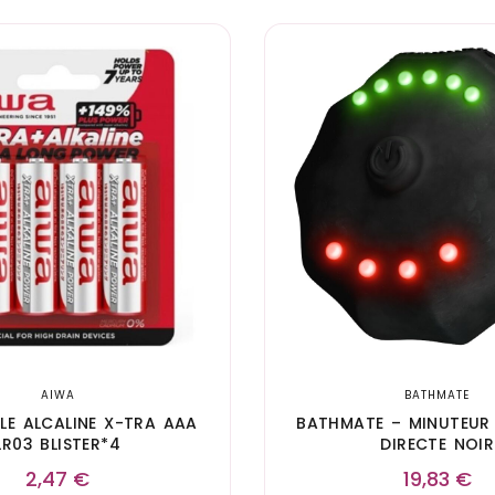
AIWA
BATHMATE
ILE ALCALINE X-TRA AAA
BATHMATE – MINUTEUR
LR03 BLISTER*4
DIRECTE NOIR
2,47
€
19,83
€