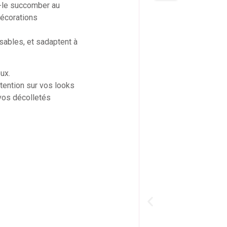
s-le succomber au
décorations
isables, et sadaptent à
ux.
ttention sur vos looks
vos décolletés