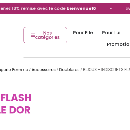
z 10% remise avec le code
bienvenue10
Livra
Pour Elle
Pour Lui
Nos
catégories
Promotio
ingerie Femme
Accessoires
Doublures
/
/
/ BIJOUX – INDISCRETS F
 FLASH
E DOR