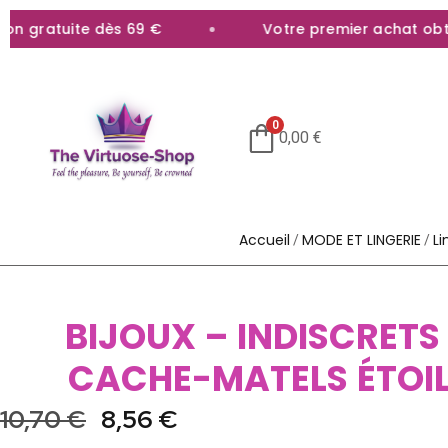
n gratuite dès 69 €
Votre premier achat obtene
0
0,00
€
Accueil
MODE ET LINGERIE
L
/
/
BIJOUX – INDISCRETS
CACHE-MATELS ÉTOIL
10,70
€
8,56
€