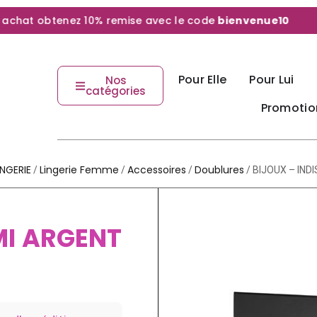
hat obtenez 10% remise avec le code
bienvenue10
Pour Elle
Pour Lui
Nos
catégories
Promotio
NGERIE
Lingerie Femme
Accessoires
Doublures
/
/
/
/ BIJOUX – IND
MI ARGENT