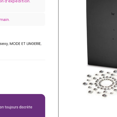
on d'expédition.
main.
 sexy
MODE ET LINGERIE
,
,
son toujours discrète