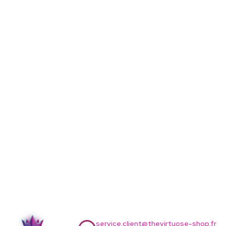
service.client@thevirtuose-shop.fr