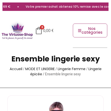
Votre premier achat obtenez 10% remise avec le code
bienv
0
Nos
0,00
€
catégories
Ensemble lingerie sexy
Accueil
MODE ET LINGERIE
Lingerie Femme
Lingerie
/
/
/
épicée
/ Ensemble lingerie sexy