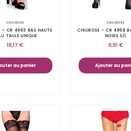
CHILIROSE
CHILIROSE
E – CR 4663 BAS HAUTS
CHILIROSE – CR 4858 BA
AU TAILLE UNIQUE
NOIRS S/L
18,17
€
9,91
€
outer au panier
Ajouter au pan