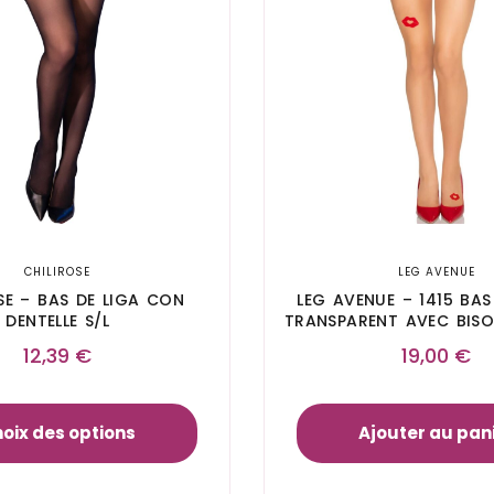
CHILIROSE
LEG AVENUE
SE – BAS DE LIGA CON
LEG AVENUE – 1415 BAS
DENTELLE S/L
TRANSPARENT AVEC BISOU
UNIQUE
12,39
€
19,00
€
oix des options
Ajouter au pan