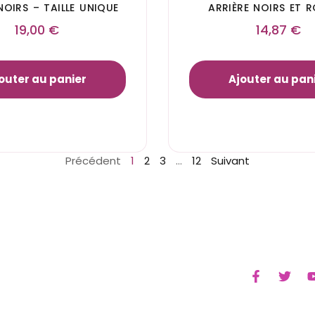
OIRS – TAILLE UNIQUE
ARRIÈRE NOIRS ET 
19,00
€
14,87
€
outer au panier
Ajouter au pan
Précédent
1
2
3
…
12
Suivant