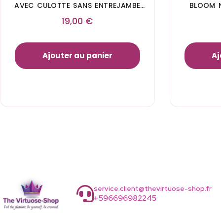
AVEC CULOTTE SANS ENTREJAMBE
BLOOM N
NOIR – TAILLE UNIQUE
19,00
€
Ajouter au panier
Aj
service.client@thevirtuose-shop.fr
+596696982245