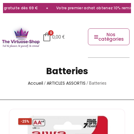
 gratuite dès 69 €
Votre premier achat obtenez 10% remise a
0
Nos
0,00
€
catégories
Batteries
Accueil
ARTICLES ASSORTIS
/
/ Batteries
-25%