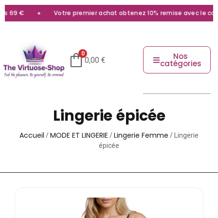
€
Votre premier achat obtenez 10% remise avec le code
bie
0
Nos
0,00
€
catégories
Lingerie épicée
Accueil
MODE ET LINGERIE
Lingerie Femme
/
/
/ Lingerie
épicée