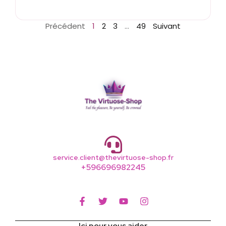
Précédent
1
2
3
…
49
Suivant
service.client@thevirtuose-shop.fr
+596696982245
Ici pour vous aider