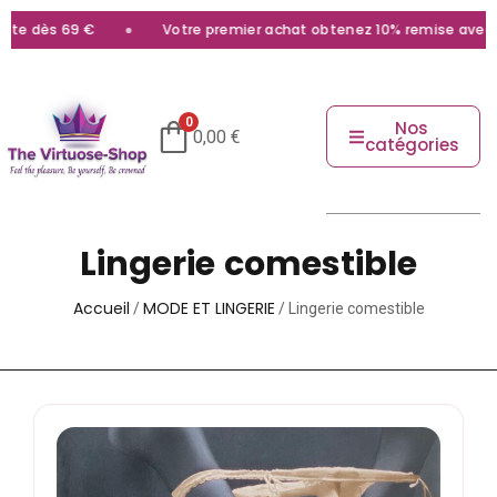
 69 €
Votre premier achat obtenez 10% remise avec le code
b
0
Nos
0,00
€
catégories
Lingerie comestible
Accueil
MODE ET LINGERIE
/
/ Lingerie comestible