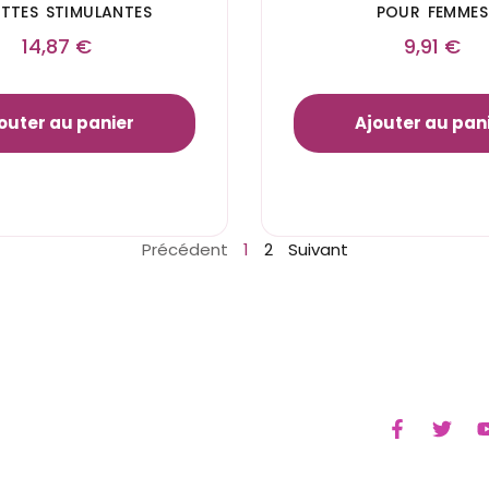
TTES STIMULANTES
POUR FEMMES
14,87
€
9,91
€
outer au panier
Ajouter au pan
Précédent
1
2
Suivant