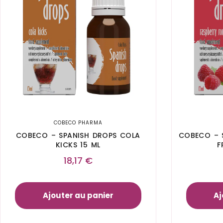
COBECO PHARMA
COBECO – SPANISH DROPS COLA
COBECO – 
KICKS 15 ML
F
18,17
€
Ajouter au panier
Aj