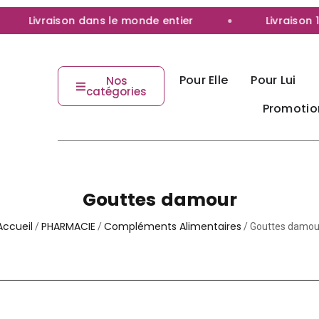
Livraison dans le monde entier
Livraison 100% 
Pour Elle
Pour Lui
Nos
catégories
Promotio
Gouttes damour
Accueil
PHARMACIE
Compléments Alimentaires
/
/
/ Gouttes damou