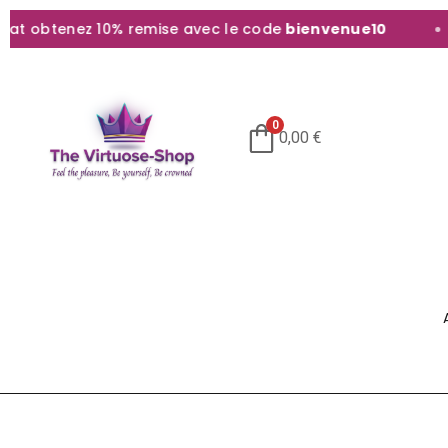
btenez 10% remise avec le code
bienvenue10
0
0,00
€