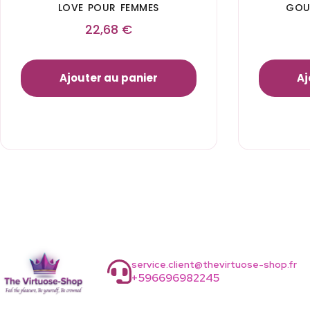
LOVE POUR FEMMES
GOU
22,68
€
Ajouter au panier
Aj
service.client@thevirtuose-shop.fr
+596696982245