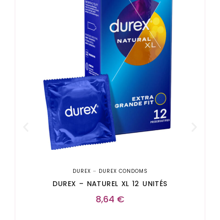
D
DUREX
–
DUREX CONDOMS
DUREX – NATUREL XL 12 UNITÉS
8,64
€