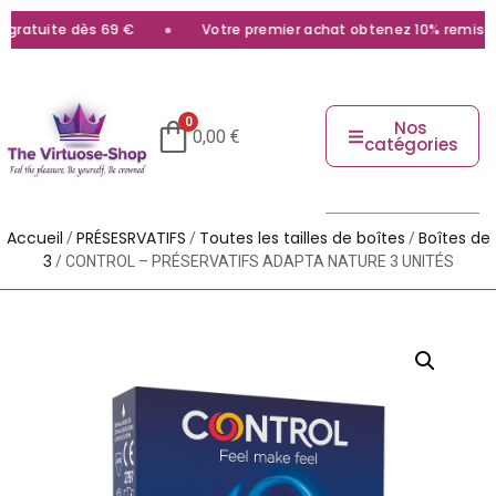
gratuite dès 69 €
Votre premier achat obtenez 10% remise av
0
Nos
0,00
€
catégories
Accueil
PRÉSESRVATIFS
Toutes les tailles de boîtes
Boîtes de
/
/
/
3
/ CONTROL – PRÉSERVATIFS ADAPTA NATURE 3 UNITÉS