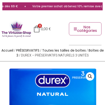
 dès 69 €
Votre premier achat obtenez 10% remise avec le c
0
Nos
0,00
€
catégories
Accueil
PRÉSESRVATIFS
Toutes les tailles de boîtes
Boîtes de
/
/
/
3
/ DUREX – PRÉSERVATIFS NATURELS 3 UNITÉS