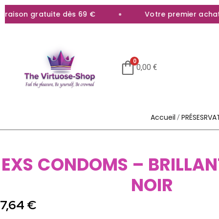
ison gratuite dès 69 €
Votre premier achat ob
0
0,00
€
Accueil
PRÉSESRVAT
/
EXS CONDOMS – BRILLAN
NOIR
7,64
€