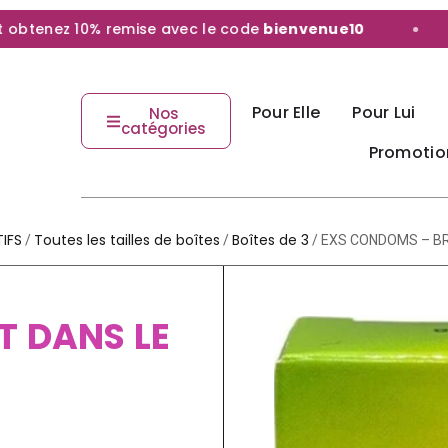
tenez 10% remise avec le code
bienvenue10
Li
Pour Elle
Pour Lui
Nos
catégories
Promotio
IFS
Toutes les tailles de boîtes
Boîtes de 3
/
/
/ EXS CONDOMS – BR
T DANS LE