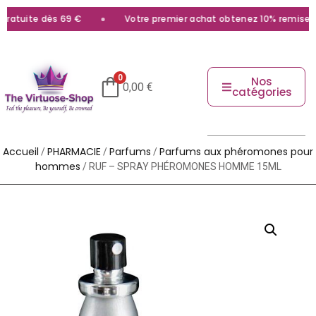
ratuite dès 69 €
Votre premier achat obtenez 10% remise ave
0
Nos
0,00
€
catégories
Accueil
PHARMACIE
Parfums
Parfums aux phéromones pour
/
/
/
hommes
/ RUF – SPRAY PHÉROMONES HOMME 15ML