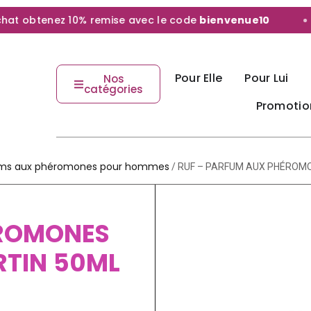
 obtenez 10% remise avec le code
bienvenue10
Pour Elle
Pour Lui
Nos
catégories
Promotio
ms aux phéromones pour hommes
/ RUF – PARFUM AUX PHÉROMO
ÉROMONES
RTIN 50ML