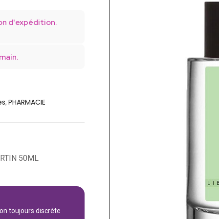
on d'expédition.
main.
es
PHARMACIE
,
RTIN 50ML
son toujours discrète