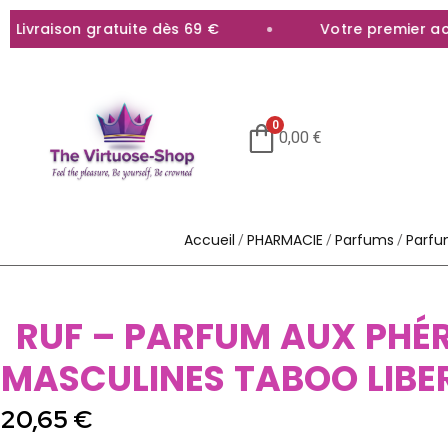
ivraison gratuite dès 69 €
Votre premier achat
0
0,00
€
Accueil
PHARMACIE
Parfums
Parfu
/
/
/
RUF – PARFUM AUX PH
MASCULINES TABOO LIBE
20,65
€