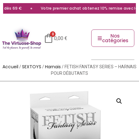
dès 69 €
Votre premier achat obtenez 10% remise avec le co
0
Nos
0,00
€
catégories
Accueil
SEXTOYS
Harnais
/
/
/ FETISH FANTASY SERIES – HARNAIS
POUR DÉBUTANTS