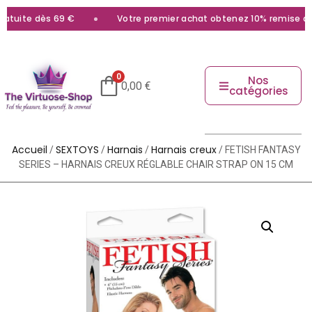
tuite dès 69 €
Votre premier achat obtenez 10% remise avec
0
Nos
0,00
€
catégories
Accueil
SEXTOYS
Harnais
Harnais creux
/
/
/
/ FETISH FANTASY
SERIES – HARNAIS CREUX RÉGLABLE CHAIR STRAP ON 15 CM