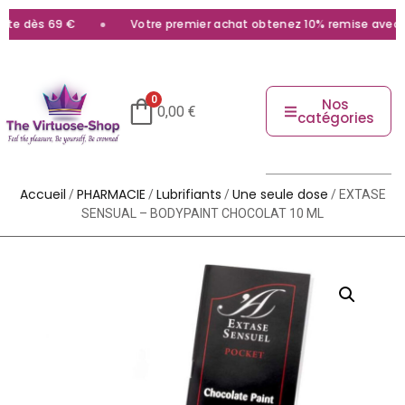
te dès 69 €
Votre premier achat obtenez 10% remise avec le
0
Nos
0,00
€
catégories
Accueil
PHARMACIE
Lubrifiants
Une seule dose
/
/
/
/ EXTASE
SENSUAL – BODYPAINT CHOCOLAT 10 ML