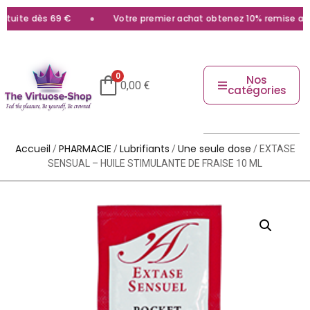
uite dès 69 €
Votre premier achat obtenez 10% remise avec 
0
Nos
0,00
€
catégories
Accueil
PHARMACIE
Lubrifiants
Une seule dose
/
/
/
/ EXTASE
SENSUAL – HUILE STIMULANTE DE FRAISE 10 ML