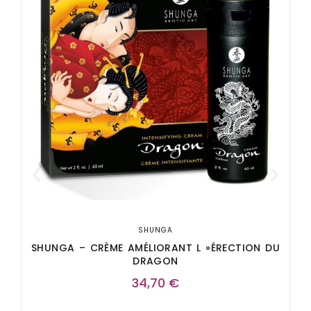
E
SHUNGA
SHUNGA – CRÈME AMÉLIORANT L »ÉRECTION DU
DRAGON
34,70
€