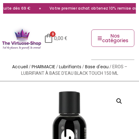
uite dès 69 €
Votre premier achat obtenez 10% remise avec l
0
Nos
0,00
€
catégories
Accueil
PHARMACIE
Lubrifiants
Base d'eau
/
/
/
/ EROS –
LUBRIFIANT À BASE D’EAU BLACK TOUCH 150 ML