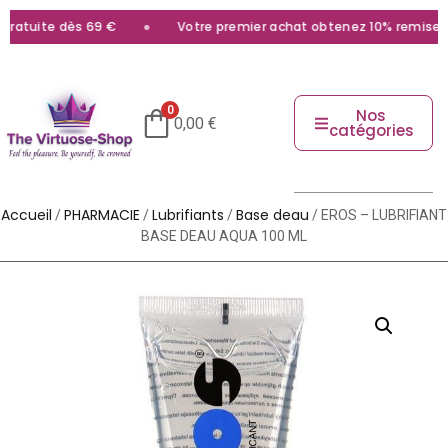
ratuite dès 69 €
Votre premier achat obtenez 10% remise ave
0
Nos
0,00
€
catégories
Accueil
PHARMACIE
Lubrifiants
Base deau
/
/
/
/ EROS – LUBRIFIANT
BASE DEAU AQUA 100 ML