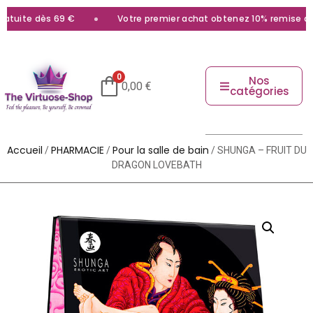
tuite dès 69 €
Votre premier achat obtenez 10% remise avec 
0
Nos
0,00
€
catégories
Accueil
PHARMACIE
Pour la salle de bain
/
/
/ SHUNGA – FRUIT DU
DRAGON LOVEBATH