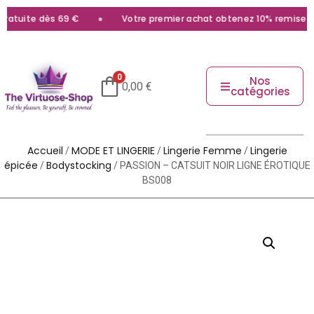
ratuite dès 69 €
Votre premier achat obtenez 10% remise ave
0
Nos
0,00
€
catégories
Accueil
MODE ET LINGERIE
Lingerie Femme
Lingerie
/
/
/
épicée
Bodystocking
/
/ PASSION – CATSUIT NOIR LIGNE ÉROTIQUE
BS008