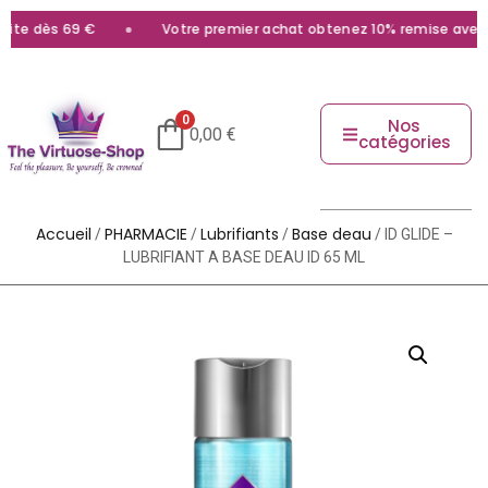
te dès 69 €
Votre premier achat obtenez 10% remise avec le 
0
Nos
0,00
€
catégories
Accueil
PHARMACIE
Lubrifiants
Base deau
/
/
/
/ ID GLIDE –
LUBRIFIANT A BASE DEAU ID 65 ML