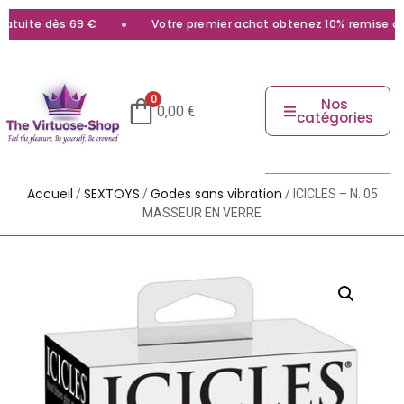
tuite dès 69 €
Votre premier achat obtenez 10% remise avec 
0
Nos
0,00
€
catégories
Accueil
SEXTOYS
Godes sans vibration
/
/
/ ICICLES – N. 05
MASSEUR EN VERRE