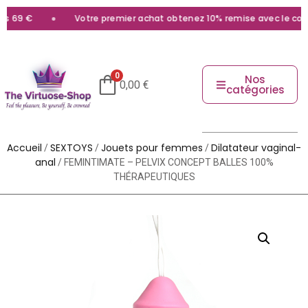
69 €
Votre premier achat obtenez 10% remise avec le code
b
0
Nos
0,00
€
catégories
Accueil
SEXTOYS
Jouets pour femmes
Dilatateur vaginal-
/
/
/
anal
/ FEMINTIMATE – PELVIX CONCEPT BALLES 100%
THÉRAPEUTIQUES