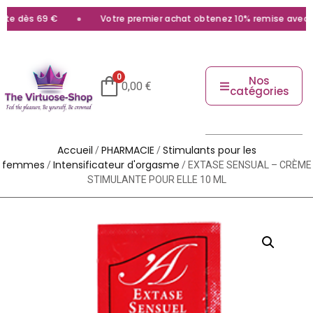
e dès 69 €
Votre premier achat obtenez 10% remise avec le c
0
Nos
0,00
€
catégories
Accueil
PHARMACIE
Stimulants pour les
/
/
femmes
Intensificateur d'orgasme
/
/ EXTASE SENSUAL – CRÈME
STIMULANTE POUR ELLE 10 ML