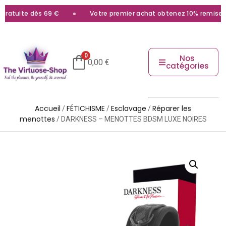
ratuite dès 69 €
Votre premier achat obtenez 10% remise ave
0
Nos
0,00
€
catégories
Accueil
FÉTICHISME
Esclavage
Réparer les
/
/
/
menottes
/ DARKNESS – MENOTTES BDSM LUXE NOIRES