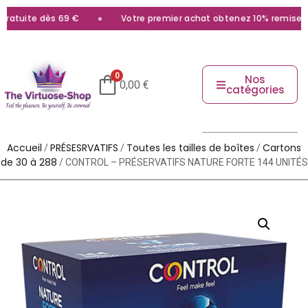
atuite dès 69 €
Votre premier achat obtenez 10% remise ave
0
Nos
0,00
€
catégories
Accueil
PRÉSESRVATIFS
Toutes les tailles de boîtes
Cartons
/
/
/
de 30 à 288
/ CONTROL – PRÉSERVATIFS NATURE FORTE 144 UNITÉS