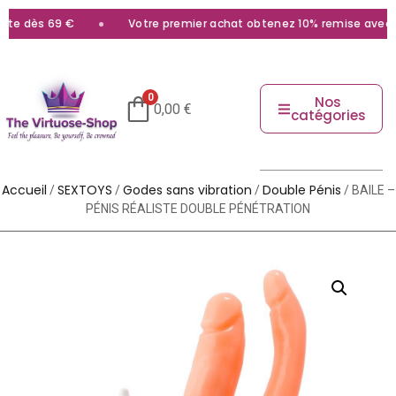
te dès 69 €
Votre premier achat obtenez 10% remise avec le
0
Nos
0,00
€
catégories
Accueil
SEXTOYS
Godes sans vibration
Double Pénis
/
/
/
/ BAILE –
PÉNIS RÉALISTE DOUBLE PÉNÉTRATION