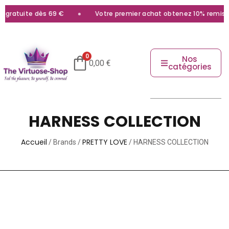
n gratuite dès 69 €
Votre premier achat obtenez 10% remise 
0
Nos
0,00
€
catégories
HARNESS COLLECTION
Accueil
PRETTY LOVE
/ Brands /
/ HARNESS COLLECTION