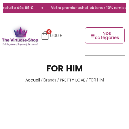
 gratuite dès 69 €
Votre premier achat obtenez 10% remise a
0
Nos
0,00
€
catégories
FOR HIM
Accueil
PRETTY LOVE
/ Brands /
/ FOR HIM