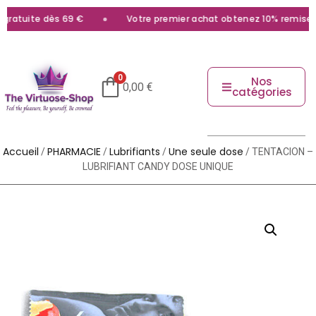
ratuite dès 69 €
Votre premier achat obtenez 10% remise av
0
Nos
0,00
€
catégories
Accueil
PHARMACIE
Lubrifiants
Une seule dose
/
/
/
/ TENTACION –
LUBRIFIANT CANDY DOSE UNIQUE