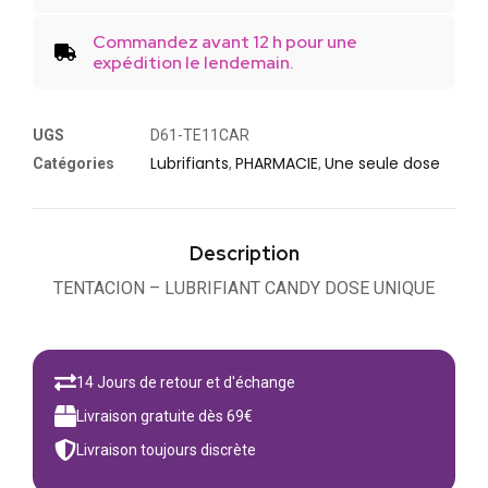
Commandez avant 12 h pour une
expédition le lendemain.
UGS
D61-TE11CAR
Lubrifiants
PHARMACIE
Une seule dose
Catégories
,
,
Description
TENTACION – LUBRIFIANT CANDY DOSE UNIQUE
14 Jours de retour et d'échange
Livraison gratuite dès 69€
Livraison toujours discrète