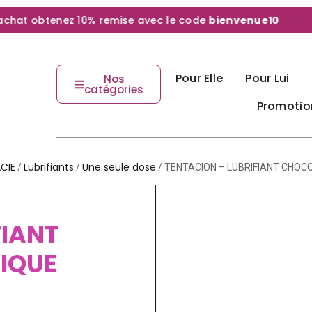
at obtenez 10% remise avec le code
bienvenue10
Pour Elle
Pour Lui
Nos
catégories
Promotio
CIE
Lubrifiants
Une seule dose
/
/
/ TENTACION – LUBRIFIANT CHOC
FIANT
IQUE