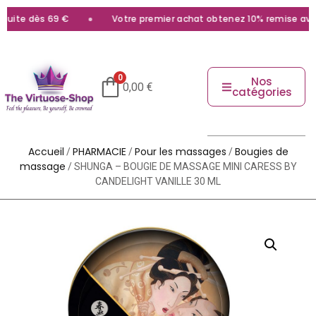
ite dès 69 €
Votre premier achat obtenez 10% remise avec l
0
Nos
0,00
€
catégories
Accueil
PHARMACIE
Pour les massages
Bougies de
/
/
/
massage
/ SHUNGA – BOUGIE DE MASSAGE MINI CARESS BY
CANDELIGHT VANILLE 30 ML