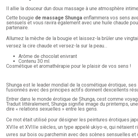
Il allie la douceur dun doux massage à une atmosphère intime
Cette bougie
de massage Shunga
enflammera vos sens av
sensuels et vous ravira également avec une huile chaude po
partenaire.
Allumez la mèche de la bougie et laissez-la brûler une vingta
versez la cire chaude et versez-la sur la peau…
Arôme de chocolat enivrant
Contenu 30 ml.
Cosmétique et aromathérapie pour le plaisir de vos sens !
Shunga est le leader mondial de la cosmétique érotique, ses 
fusionnés avec des principes actifs donnent dexcellents résu
Entrer dans le monde érotique de Shunga, cest comme voyag
Traduit littéralement, Shunga signifie image du printemps, un
dire « relations sexuelles » entre les gens.
Ce mot était utilisé pour désigner les peintures érotiques ja
XVIIe et XVIIIe siècles, un type appelé ukiyo-e, qui nétaient 
uvres sur bois ou parchemin avec des scènes sensuelles e