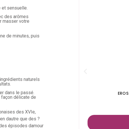
 et sensuelle.
ec des arômes
ur masser votre
ine de minutes, puis
ingrédients naturels
ltats.
er dans le passé.
EROS
e façon délicate de
ponaises des XVIe,
rien dautre que des ?
t des épisodes damour