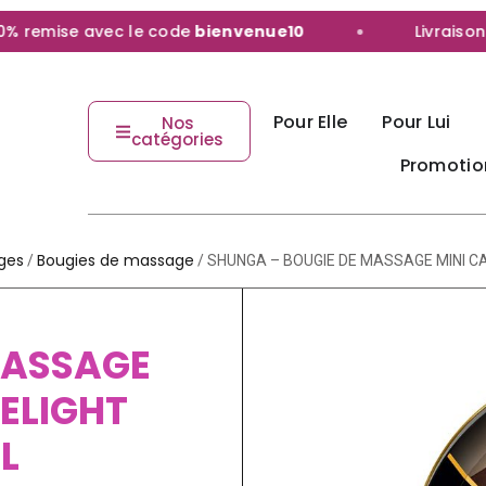
remise avec le code
bienvenue10
Livraison da
Pour Elle
Pour Lui
Nos
catégories
Promotio
ges
Bougies de massage
/
/ SHUNGA – BOUGIE DE MASSAGE MINI C
MASSAGE
ELIGHT
L