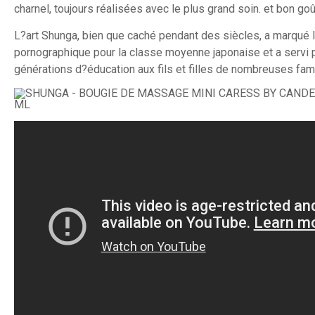
charnel, toujours réalisées avec le plus grand soin. et bon goû
L?art Shunga, bien que caché pendant des siècles, a marqué l
pornographique pour la classe moyenne japonaise et a servi
générations d?éducation aux fils et filles de nombreuses fami