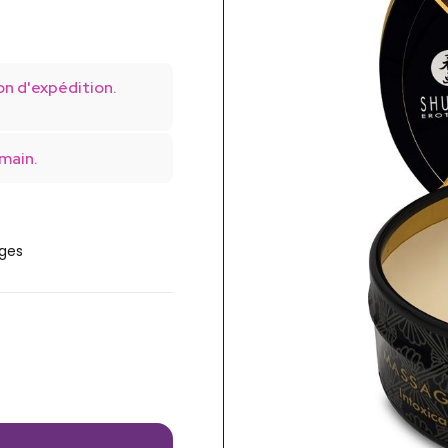
on d'expédition.
main.
ages