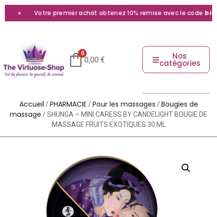
Votre premier achat obtenez 10% remise avec le code
bienv
0
Nos
0,00
€
catégories
Accueil
PHARMACIE
Pour les massages
Bougies de
/
/
/
massage
/ SHUNGA – MINI CARESS BY CANDELIGHT BOUGIE DE
MASSAGE FRUITS EXOTIQUES 30 ML