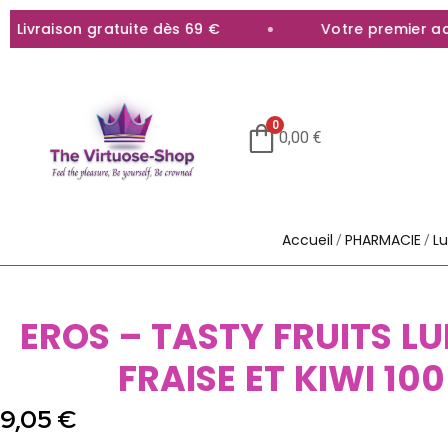
ivraison gratuite dès 69 €
Votre premier achat
0
0,00
€
Accueil
PHARMACIE
Lu
/
/
EROS – TASTY FRUITS LU
FRAISE ET KIWI 100
9,05
€