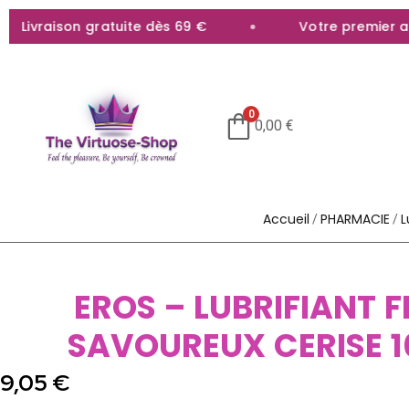
Livraison gratuite dès 69 €
Votre premier acha
0
0,00
€
Accueil
PHARMACIE
L
/
/
EROS – LUBRIFIANT F
SAVOUREUX CERISE 1
9,05
€