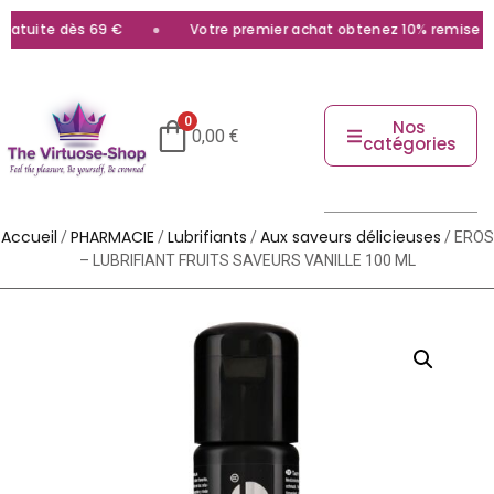
atuite dès 69 €
Votre premier achat obtenez 10% remise avec
0
Nos
0,00
€
catégories
Accueil
PHARMACIE
Lubrifiants
Aux saveurs délicieuses
/
/
/
/ EROS
– LUBRIFIANT FRUITS SAVEURS VANILLE 100 ML