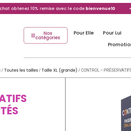
t obtenez 10% remise avec le code
bienvenue10
Pour Elle
Pour Lui
Nos
catégories
Promotio
S
Toutes les tailles
Taille XL (grande)
/
/
/ CONTROL – PRÉSERVATIFS 
ATIFS
ITÉS