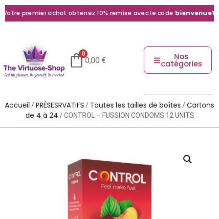
otre premier achat obtenez 10% remise avec le code
bienvenue10
0
Nos
0,00
€
catégories
Accueil
PRÉSESRVATIFS
Toutes les tailles de boîtes
Cartons
/
/
/
de 4 à 24
/ CONTROL – FUSSION CONDOMS 12 UNITS