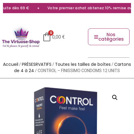
uite dès 69 €
Votre premier achat obtenez 10% remise avec 
0
Nos
0,00
€
catégories
Accueil
PRÉSESRVATIFS
Toutes les tailles de boîtes
Cartons
/
/
/
de 4 à 24
/ CONTROL – FINISSIMO CONDOMS 12 UNITS