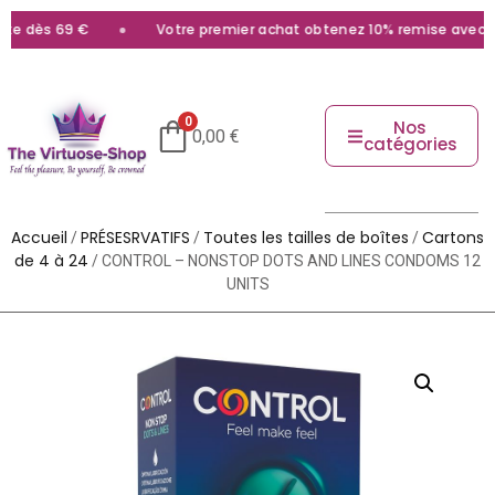
e dès 69 €
Votre premier achat obtenez 10% remise avec le 
0
Nos
0,00
€
catégories
Accueil
PRÉSESRVATIFS
Toutes les tailles de boîtes
Cartons
/
/
/
de 4 à 24
/ CONTROL – NONSTOP DOTS AND LINES CONDOMS 12
UNITS