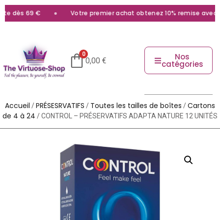
te dès 69 €
Votre premier achat obtenez 10% remise avec le 
0
Nos
0,00
€
catégories
Accueil
PRÉSESRVATIFS
Toutes les tailles de boîtes
Cartons
/
/
/
de 4 à 24
/ CONTROL – PRÉSERVATIFS ADAPTA NATURE 12 UNITÉS