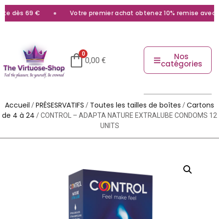
te dès 69 €
Votre premier achat obtenez 10% remise avec le 
0
Nos
0,00
€
catégories
Accueil
PRÉSESRVATIFS
Toutes les tailles de boîtes
Cartons
/
/
/
de 4 à 24
/ CONTROL – ADAPTA NATURE EXTRALUBE CONDOMS 12
UNITS